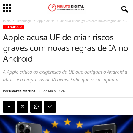
Início
Tecnologia
Apple acusa UE de criar riscos graves com novas regras de IA...
TECNOLOGIA
Apple acusa UE de criar riscos
graves com novas regras de IA no
Android
A Apple critica as exigências da UE que obrigam o Android a
abrir-se a empresas de IA rivais. Sabe que riscos aponta.
Por
Ricardo Martins
-
13 de Maio, 2026