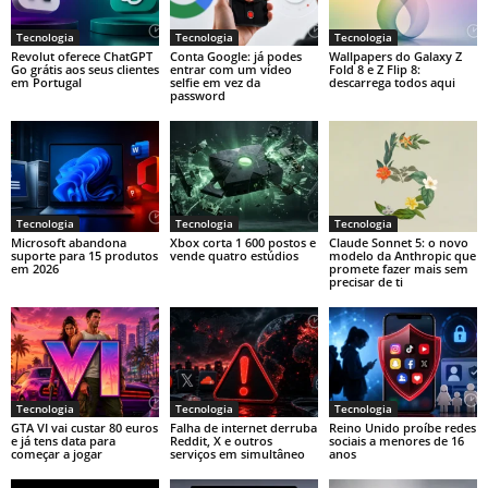
Tecnologia
Tecnologia
Tecnologia
Revolut oferece ChatGPT
Conta Google: já podes
Wallpapers do Galaxy Z
Go grátis aos seus clientes
entrar com um vídeo
Fold 8 e Z Flip 8:
em Portugal
selfie em vez da
descarrega todos aqui
password
Tecnologia
Tecnologia
Tecnologia
Microsoft abandona
Xbox corta 1 600 postos e
Claude Sonnet 5: o novo
suporte para 15 produtos
vende quatro estúdios
modelo da Anthropic que
em 2026
promete fazer mais sem
precisar de ti
Tecnologia
Tecnologia
Tecnologia
GTA VI vai custar 80 euros
Falha de internet derruba
Reino Unido proíbe redes
e já tens data para
Reddit, X e outros
sociais a menores de 16
começar a jogar
serviços em simultâneo
anos