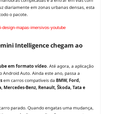
 manobras complicadas e a entrar em vias com
uz diariamente em zonas urbanas densas, esta
todo o pacote.
mini Intelligence chegam ao
ube em formato vídeo
. Até agora, a aplicação
 Android Auto. Ainda este ano, passa a
ps
em carros compatíveis da
BMW, Ford,
a, Mercedes-Benz, Renault, Škoda, Tata e
 carro parado. Quando engatas uma mudança,