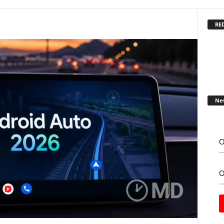
RED
Ne