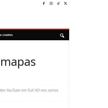
DE COMPRA
, mapas
deo YouTube em Full HD nos carros