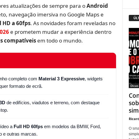
res atualizações de sempre para o
Android
to, navegação imersiva no Google Maps e
ÚL
l HD a 60fps
. As novidades foram reveladas no
2026
e prometem mudar a experiência dentro
os compatíveis
em todo o mundo.
nho completo com
Material 3 Expressive
, widgets
quer formato de ecrã.
Dicas
Com
sob
3D
de edifícios, viadutos e terreno, com destaque
sim
top.
Ricar
vídeo a
Full HD 60fps
em modelos da BMW, Ford,
O sma
o e outras marcas.
simpl