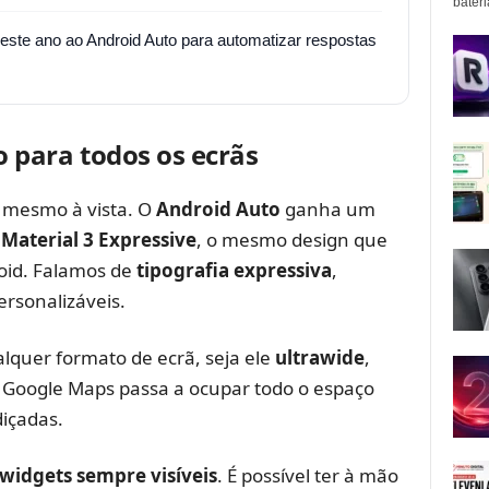
bater
este ano ao Android Auto para automatizar respostas
para todos os ecrãs
 mesmo à vista. O
Android Auto
ganha um
o
Material 3 Expressive
, o mesmo design que
oid. Falamos de
tipografia expressiva
,
ersonalizáveis.
alquer formato de ecrã, seja ele
ultrawide
,
O Google Maps passa a ocupar todo o espaço
içadas.
widgets sempre visíveis
. É possível ter à mão