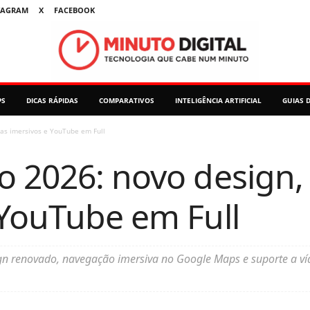
TAGRAM
X
FACEBOOK
PS
DICAS RÁPIDAS
COMPARATIVOS
INTELIGÊNCIA ARTIFICIAL
GUIAS 
as imersivos e YouTube em Full
o 2026: novo design
 YouTube em Full
n renovado, navegação imersiva no Google Maps e suporte a ví