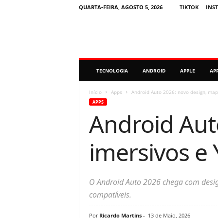
QUARTA-FEIRA, AGOSTO 5, 2026
TIKTOK
INS
M
TECNOLOGIA
ANDROID
APPLE
AP
i
n
u
Início
Apps
Android Auto 2026: novo design, map
t
APPS
o
Android Aut
D
i
g
imersivos e
i
t
a
l
O Android Auto 2026 chega com desig
compatíveis.
Por
Ricardo Martins
-
13 de Maio, 2026