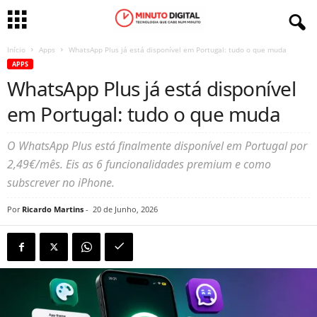
Início
Apps
WhatsApp Plus já está disponível em Portugal: tudo o que muda
APPS
WhatsApp Plus já está disponível
em Portugal: tudo o que muda
O WhatsApp Plus está finalmente disponível em Portugal por
2,49€/mês. Eis as 6 funcionalidades premium e como
subscrever no iPhone.
Por
Ricardo Martins
-
20 de Junho, 2026