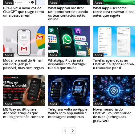
Apps
Apps
Apps
GPT-Live: a nova voz do
WhatsApp vai mostrar
WhatsApp username:
ChatGPT que reage como
um ponto verde quando
corre para reservar o teu
uma pessoa real
os teus contactos estão
antes que esgote
online
Apps
Apps
Apps
Mudar o email do Gmail
WhatsApp Plus já está
Tarefas agendadas no
em Portugal: já é
disponível em Portugal:
ChatGPT: a OpenAI deixa-
possível, mas com regras
tudo o que muda
o trabalhar por ti
Apps
Apps
Apps
MB Way no iPhone e
Telegram volta ao Apple
Nova memória do
Android: truques que
Watch com app nativa e
ChatGPT vai lembrar-se
muita gente não conhece
mensagens completas
de tudo (e chega aos
gratuitos)