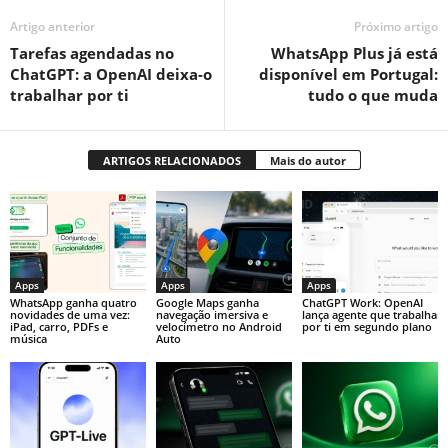
Artigo anterior
Próximo artigo
Tarefas agendadas no
WhatsApp Plus já está
ChatGPT: a OpenAI deixa-o
disponível em Portugal:
trabalhar por ti
tudo o que muda
ARTIGOS RELACIONADOS
Mais do autor
Apps
Apps
Apps
WhatsApp ganha quatro
Google Maps ganha
ChatGPT Work: OpenAI
novidades de uma vez:
navegação imersiva e
lança agente que trabalha
iPad, carro, PDFs e
velocímetro no Android
por ti em segundo plano
música
Auto