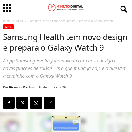
Início
Apps
Samsung Health tem novo design e prepara o Galaxy Watch 9
APPS
Samsung Health tem novo design
e prepara o Galaxy Watch 9
A app Samsung Health foi renovada com novo design e
novas funções de saúde. Eis o que muda já hoje e o que vem
a caminho com o Galaxy Watch 9.
Por
Ricardo Martins
-
18 de Junho, 2026