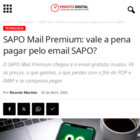
Início
Tecnologia
SAPO Mail Premium: vale a pena pagar pelo email SAPO?
TECNOLOGIA
SAPO Mail Premium: vale a pena
pagar pelo email SAPO?
O SAPO Mail Premium chegou e o email gratuito mudou. Vê
os preços, o que ganhas, o que perdes com o fim do POP e
IMAP e se compensa pagar.
Por
Ricardo Martins
-
20 de Abril, 2026