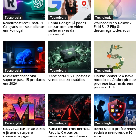
Tecnologia
Tecnologia
Tecnologia
Revolut oferece ChatGPT
Conta Google: já podes
Wallpapers do Galaxy Z
Go grátis aos seus clientes
entrar com um vídeo
Fold 8 e Z Flip 8:
em Portugal
selfie em vez da
descarrega todos aqui
password
Tecnologia
Tecnologia
Tecnologia
Microsoft abandona
Xbox corta 1 600 postos e
Claude Sonnet 5: o novo
suporte para 15 produtos
vende quatro estúdios
modelo da Anthropic que
em 2026
promete fazer mais sem
precisar de ti
Tecnologia
Tecnologia
Tecnologia
GTA VI vai custar 80 euros
Falha de internet derruba
Reino Unido proíbe redes
e já tens data para
Reddit, X e outros
sociais a menores de 16
começar a jogar
serviços em simultâneo
anos