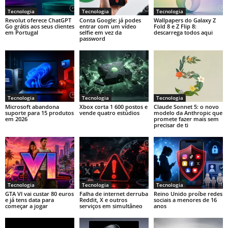
Tecnologia
Tecnologia
Tecnologia
Revolut oferece ChatGPT
Conta Google: já podes
Wallpapers do Galaxy Z
Go grátis aos seus clientes
entrar com um vídeo
Fold 8 e Z Flip 8:
em Portugal
selfie em vez da
descarrega todos aqui
password
Tecnologia
Tecnologia
Tecnologia
Microsoft abandona
Xbox corta 1 600 postos e
Claude Sonnet 5: o novo
suporte para 15 produtos
vende quatro estúdios
modelo da Anthropic que
em 2026
promete fazer mais sem
precisar de ti
Tecnologia
Tecnologia
Tecnologia
GTA VI vai custar 80 euros
Falha de internet derruba
Reino Unido proíbe redes
e já tens data para
Reddit, X e outros
sociais a menores de 16
começar a jogar
serviços em simultâneo
anos