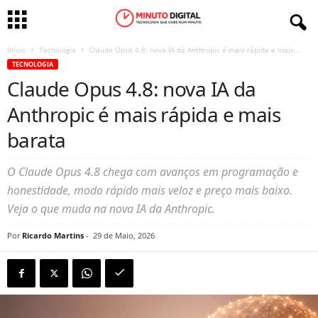
Início
Tecnologia
Claude Opus 4.8: nova IA da Anthropic é mais rápida e mais...
TECNOLOGIA
Claude Opus 4.8: nova IA da
Anthropic é mais rápida e mais
barata
O Claude Opus 4.8 chega com avanços em programação e
honestidade, modo rápido mais veloz e preço mais baixo.
Veja o que muda na nova IA da Anthropic.
Por
Ricardo Martins
-
29 de Maio, 2026