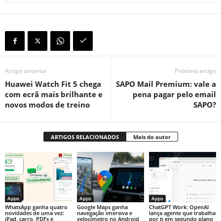
Artigo anterior
Próximo artigo
Huawei Watch Fit 5 chega
SAPO Mail Premium: vale a
com ecrã mais brilhante e
pena pagar pelo email
novos modos de treino
SAPO?
ARTIGOS RELACIONADOS
Mais do autor
Apps
Apps
Apps
WhatsApp ganha quatro
Google Maps ganha
ChatGPT Work: OpenAI
novidades de uma vez:
navegação imersiva e
lança agente que trabalha
iPad, carro, PDFs e
velocímetro no Android
por ti em segundo plano