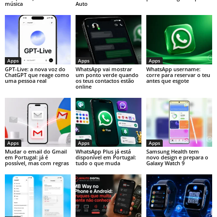
música
Auto
Apps
Apps
Apps
GPT-Live: a nova voz do
WhatsApp vai mostrar
WhatsApp username:
ChatGPT que reage como
um ponto verde quando
corre para reservar o teu
uma pessoa real
os teus contactos estão
antes que esgote
online
Apps
Apps
Apps
Mudar o email do Gmail
WhatsApp Plus já está
Samsung Health tem
em Portugal: já é
disponível em Portugal:
novo design e prepara o
possível, mas com regras
tudo o que muda
Galaxy Watch 9