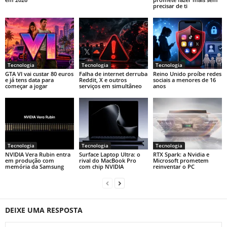
precisar de ti
Tecnologia
Tecnologia
Tecnologia
GTA VI vai custar 80 euros
Falha de internet derruba
Reino Unido proíbe redes
e já tens data para
Reddit, X e outros
sociais a menores de 16
começar a jogar
serviços em simultâneo
anos
Tecnologia
Tecnologia
Tecnologia
NVIDIA Vera Rubin entra
Surface Laptop Ultra: o
RTX Spark: a Nvidia e
em produção com
rival do MacBook Pro
Microsoft prometem
memória da Samsung
com chip NVIDIA
reinventar o PC
DEIXE UMA RESPOSTA