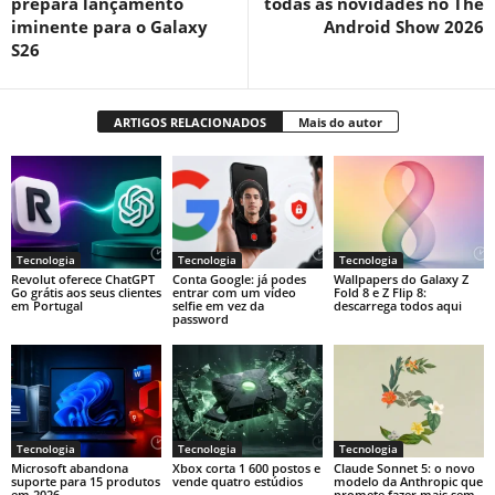
prepara lançamento
todas as novidades no The
iminente para o Galaxy
Android Show 2026
S26
ARTIGOS RELACIONADOS
Mais do autor
Tecnologia
Tecnologia
Tecnologia
Revolut oferece ChatGPT
Conta Google: já podes
Wallpapers do Galaxy Z
Go grátis aos seus clientes
entrar com um vídeo
Fold 8 e Z Flip 8:
em Portugal
selfie em vez da
descarrega todos aqui
password
Tecnologia
Tecnologia
Tecnologia
Microsoft abandona
Xbox corta 1 600 postos e
Claude Sonnet 5: o novo
suporte para 15 produtos
vende quatro estúdios
modelo da Anthropic que
em 2026
promete fazer mais sem