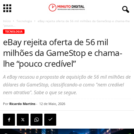
Início
Tecnologia
eBay rejeita oferta de 56 mil milhões da GameStop e chama-lhe
“pouco...
TECNOLOGIA
eBay rejeita oferta de 56 mil
milhões da GameStop e chama-
lhe “pouco credível”
A eBay recusou a proposta de aquisição de 56 mil milhões de
dólares da GameStop, classificando-a como "nem credível
nem atrativa". Sabe o que se segue.
Por
Ricardo Martins
-
12 de Maio, 2026