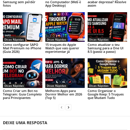
Samsung sem perder
no Computador (Web e
acabar depressa? Resolve
fotos
App Desktop)
assim
Dicas Rápidas
Dicas Rápidas
Dicas Rápidas
Como configurar SAPO
15 truques do Apple
Como atualizar o teu
Mail Premium no iPhone
Watch que vais querer
Samsung para a One UI
(Guia 2026)
experimentar já
8.5 (passo a passo)
Dicas Rápidas
Dicas Rápidas
Dicas Rápidas
Como Criar um Bot no
Melhores Apps para
Como Organizar o
Telegram: Guia Completo
Dormir Melhor em 2026
Google Keep: 5 Truques
para Principiantes
(Top 5)
que Mudam Tudo
DEIXE UMA RESPOSTA