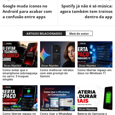
Google muda ícones no
Spotify já não é só música:
Android para acabar com
agora também tem treinos
a confusão entre apps
dentro da app
ARTIGOS RELACIONADOS
Mais do autor
Dicas Rápidas
Dicas Rápidas
Dicas Rápidas
Como evitar que o
Como melhorar retratos
Como libertar espaço em
smartphone sobreaqueça
com este prompt do
disco no Windows 11
no carro: 3 truques
Gemini
simples
Dicas Rápidas
Dicas Rápidas
Dicas Rápidas
Como libertar espaço no
Como Usar o WhatsApp
Bateria do Samsung a