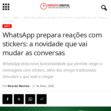
Início
Apps
WhatsApp prepara reações com stickers: a novidade que vai mudar as
conversas
APPS
WhatsApp prepara reações com
stickers: a novidade que vai
mudar as conversas
WhatsApp testa nova funcionalidade que permite reagir a
mensagens com stickers, além dos emojis tradicionais.
Descobre o que está a chegar.
Por
Ricardo Martins
-
21 de Maio, 2026