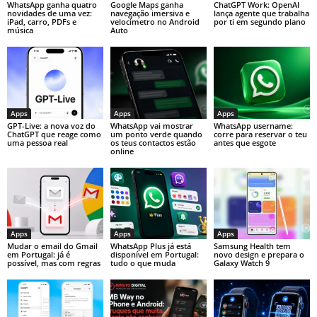
WhatsApp ganha quatro
Google Maps ganha
ChatGPT Work: OpenAI
novidades de uma vez:
navegação imersiva e
lança agente que trabalha
iPad, carro, PDFs e
velocímetro no Android
por ti em segundo plano
música
Auto
Apps
Apps
Apps
GPT-Live: a nova voz do
WhatsApp vai mostrar
WhatsApp username:
ChatGPT que reage como
um ponto verde quando
corre para reservar o teu
uma pessoa real
os teus contactos estão
antes que esgote
online
Apps
Apps
Apps
Mudar o email do Gmail
WhatsApp Plus já está
Samsung Health tem
em Portugal: já é
disponível em Portugal:
novo design e prepara o
possível, mas com regras
tudo o que muda
Galaxy Watch 9