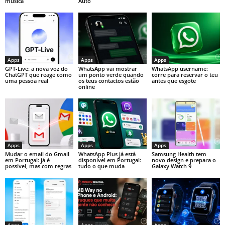
música
Auto
Apps
Apps
Apps
GPT-Live: a nova voz do
WhatsApp vai mostrar
WhatsApp username:
ChatGPT que reage como
um ponto verde quando
corre para reservar o teu
uma pessoa real
os teus contactos estão
antes que esgote
online
Apps
Apps
Apps
Mudar o email do Gmail
WhatsApp Plus já está
Samsung Health tem
em Portugal: já é
disponível em Portugal:
novo design e prepara o
possível, mas com regras
tudo o que muda
Galaxy Watch 9
Apps
Apps
Apps