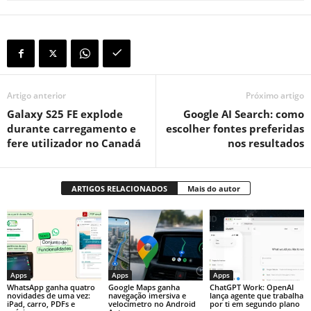
Artigo anterior
Próximo artigo
Galaxy S25 FE explode
Google AI Search: como
durante carregamento e
escolher fontes preferidas
fere utilizador no Canadá
nos resultados
ARTIGOS RELACIONADOS
Mais do autor
Apps
Apps
Apps
WhatsApp ganha quatro
Google Maps ganha
ChatGPT Work: OpenAI
novidades de uma vez:
navegação imersiva e
lança agente que trabalha
iPad, carro, PDFs e
velocímetro no Android
por ti em segundo plano