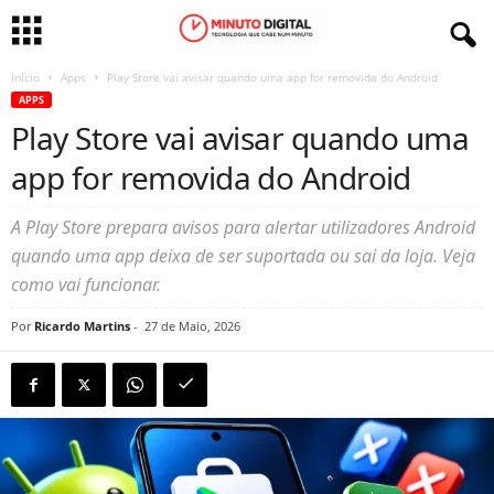
Início
Apps
Play Store vai avisar quando uma app for removida do Android
APPS
Play Store vai avisar quando uma
app for removida do Android
A Play Store prepara avisos para alertar utilizadores Android
quando uma app deixa de ser suportada ou sai da loja. Veja
como vai funcionar.
Por
Ricardo Martins
-
27 de Maio, 2026