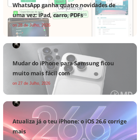
WhatsApp ganha quatro novidades de
uma vez: iPad, carro, PDFs
on
28 de Julho, 2026
Mudar do iPhone para Samsung ficou
muito mais fácil com
on
27 de Julho, 2026
Atualiza já o teu iPhone: o iOS 26.6 corrige
mais