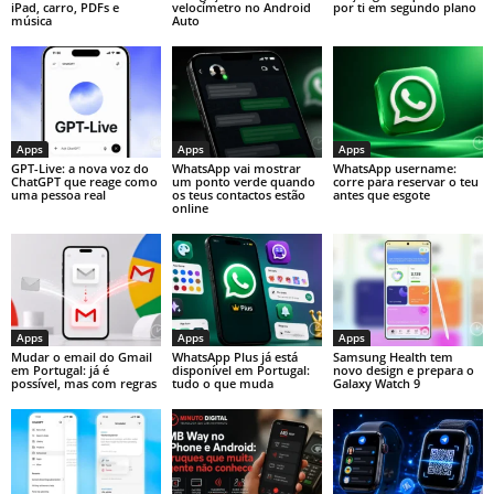
iPad, carro, PDFs e
velocímetro no Android
por ti em segundo plano
música
Auto
Apps
Apps
Apps
GPT-Live: a nova voz do
WhatsApp vai mostrar
WhatsApp username:
ChatGPT que reage como
um ponto verde quando
corre para reservar o teu
uma pessoa real
os teus contactos estão
antes que esgote
online
Apps
Apps
Apps
Mudar o email do Gmail
WhatsApp Plus já está
Samsung Health tem
em Portugal: já é
disponível em Portugal:
novo design e prepara o
possível, mas com regras
tudo o que muda
Galaxy Watch 9