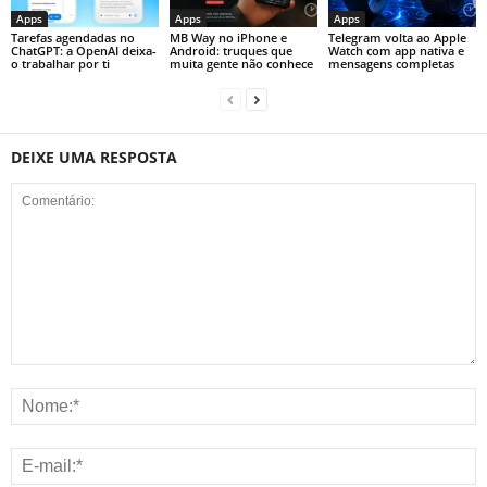
Apps
Apps
Apps
Tarefas agendadas no
MB Way no iPhone e
Telegram volta ao Apple
ChatGPT: a OpenAI deixa-
Android: truques que
Watch com app nativa e
o trabalhar por ti
muita gente não conhece
mensagens completas
DEIXE UMA RESPOSTA