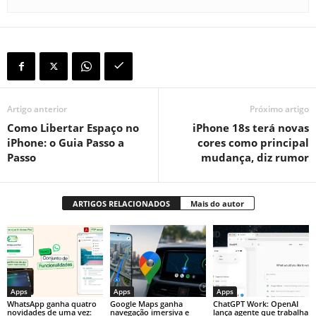
Artigo anterior
Próximo artigo
Como Libertar Espaço no
iPhone 18s terá novas
iPhone: o Guia Passo a
cores como principal
Passo
mudança, diz rumor
ARTIGOS RELACIONADOS
Mais do autor
Apps
Apps
Apps
WhatsApp ganha quatro
Google Maps ganha
ChatGPT Work: OpenAI
novidades de uma vez:
navegação imersiva e
lança agente que trabalha