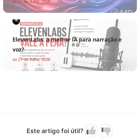
on
27 de Julho, 2026
ElevenLabs: a melhor IA para narração e
voz?
on
27 de Julho, 2026
Este artigo foi útil?