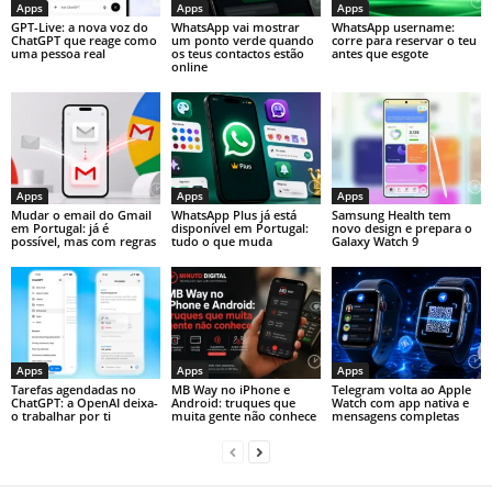
Apps
Apps
Apps
GPT-Live: a nova voz do
WhatsApp vai mostrar
WhatsApp username:
ChatGPT que reage como
um ponto verde quando
corre para reservar o teu
uma pessoa real
os teus contactos estão
antes que esgote
online
Apps
Apps
Apps
Mudar o email do Gmail
WhatsApp Plus já está
Samsung Health tem
em Portugal: já é
disponível em Portugal:
novo design e prepara o
possível, mas com regras
tudo o que muda
Galaxy Watch 9
Apps
Apps
Apps
Tarefas agendadas no
MB Way no iPhone e
Telegram volta ao Apple
ChatGPT: a OpenAI deixa-
Android: truques que
Watch com app nativa e
o trabalhar por ti
muita gente não conhece
mensagens completas