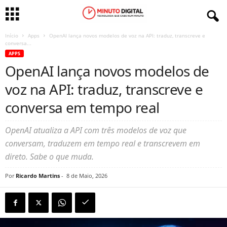
Início
Apps
OpenAI lança novos modelos de voz na API: traduz, transcreve e
conversa...
APPS
OpenAI lança novos modelos de
voz na API: traduz, transcreve e
conversa em tempo real
OpenAI atualiza a API com três modelos de voz que
conversam, traduzem em tempo real e transcrevem em
direto. Sabe o que muda.
Por
Ricardo Martins
-
8 de Maio, 2026