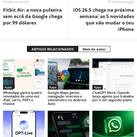
Artigo anterior
Próximo artigo
Fitbit Air: a nova pulseira
iOS 26.5 chega na próxima
sem ecrã da Google chega
semana: as 5 novidades
por 99 dólares
que vão mudar o teu
iPhone
ARTIGOS RELACIONADOS
Mais do autor
Apps
Apps
Apps
WhatsApp ganha quatro
Google Maps ganha
ChatGPT Work: OpenAI
novidades de uma vez:
navegação imersiva e
lança agente que trabalha
iPad, carro, PDFs e
velocímetro no Android
por ti em segundo plano
música
Auto