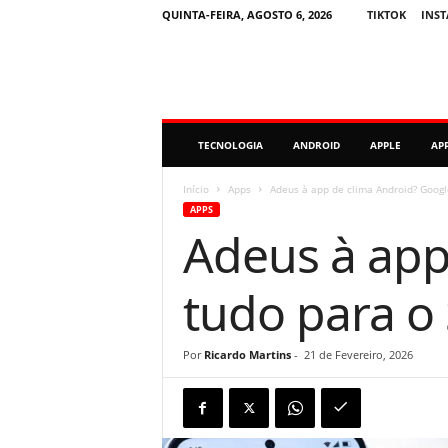
QUINTA-FEIRA, AGOSTO 6, 2026
TIKTOK
INS
M
TECNOLOGIA
ANDROID
APPLE
AP
i
n
u
Início
Apps
Adeus à app de clima Android? Goog
t
APPS
o
Adeus à app
D
i
g
tudo para o
i
t
a
Por
Ricardo Martins
-
21 de Fevereiro, 2026
l