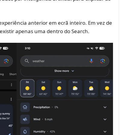
experiência anterior em ecrã inteiro. Em vez de
 existir apenas uma dentro do Search.