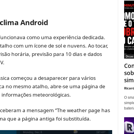
clima Android
d funcionava como uma experiência dedicada.
lho com um ícone de sol e nuvens. Ao tocar,
são horária, previsão para 10 dias e dados
Dicas
V.
Com
sob
ssica começou a desaparecer para vários
sim
toca no mesmo atalho, abre-se uma página de
Ricar
 informações meteorológicas.
O sma
simpl
bater
 receberam a mensagem “The weather page has
a que a página antiga foi substituída.