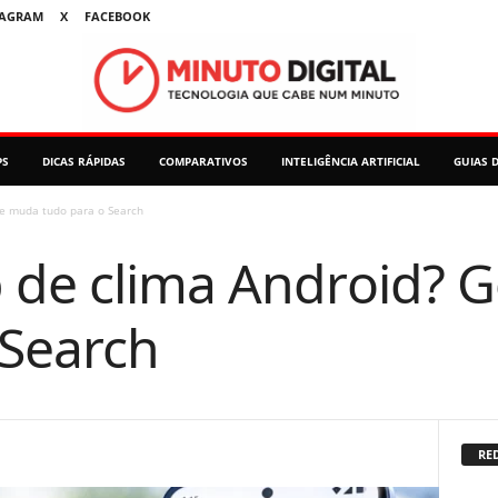
TAGRAM
X
FACEBOOK
PS
DICAS RÁPIDAS
COMPARATIVOS
INTELIGÊNCIA ARTIFICIAL
GUIAS 
le muda tudo para o Search
 de clima Android? 
 Search
RED