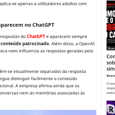
aplica-se apenas a utilizadores adultos com
 aparecem no ChatGPT
 respostas do
ChatGPT
e aparecem sempre
 conteúdo patrocinado
. Além disso, a OpenAI
Dicas
tera nem influencia as respostas geradas pela
Com
sob
sim
têm-se visualmente separados da resposta
Ricar
nsegue distinguir facilmente o conteúdo
O sma
ional. A empresa afirma ainda que os
simpl
conversas nem às memórias associadas às
bater