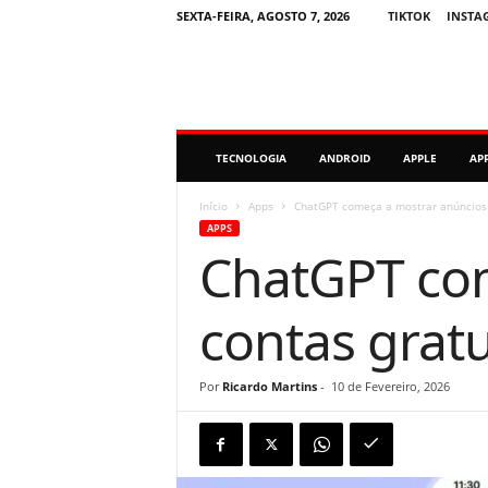
SEXTA-FEIRA, AGOSTO 7, 2026
TIKTOK
INSTA
M
TECNOLOGIA
ANDROID
APPLE
AP
i
n
u
Início
Apps
ChatGPT começa a mostrar anúncios 
t
APPS
o
ChatGPT com
D
i
g
contas grat
i
t
a
Por
Ricardo Martins
-
10 de Fevereiro, 2026
l