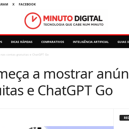
GRAM
X
FACEBOOK
PS
DICAS RÁPIDAS
COMPARATIVOS
INTELIGÊNCIA ARTIFICIAL
GUIAS 
nas contas gratuitas e ChatGPT Go
eça a mostrar anún
uitas e ChatGPT Go
RED