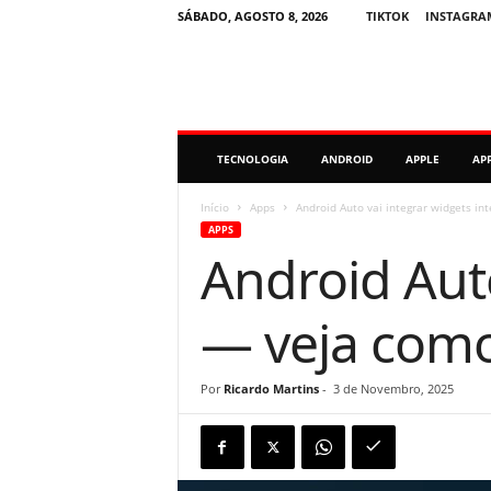
SÁBADO, AGOSTO 8, 2026
TIKTOK
INSTAGRA
M
TECNOLOGIA
ANDROID
APPLE
AP
i
n
u
Início
Apps
Android Auto vai integrar widgets i
t
APPS
o
Android Auto
D
i
g
— veja com
i
t
a
Por
Ricardo Martins
-
3 de Novembro, 2025
l