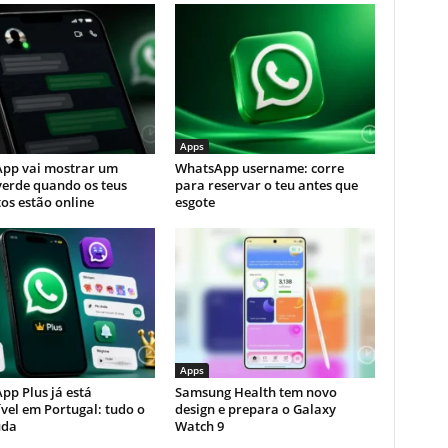
Apps
pp vai mostrar um
WhatsApp username: corre
verde quando os teus
para reservar o teu antes que
os estão online
esgote
Apps
pp Plus já está
Samsung Health tem novo
vel em Portugal: tudo o
design e prepara o Galaxy
uda
Watch 9