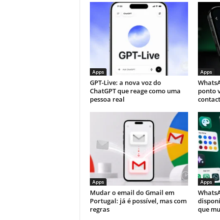
Apps
Apps
GPT-Live: a nova voz do
WhatsA
ChatGPT que reage como uma
ponto 
pessoa real
contact
Apps
Apps
Mudar o email do Gmail em
WhatsA
Portugal: já é possível, mas com
disponí
regras
que m