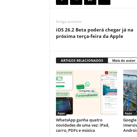
Artigo anterior
iOS 26.2 Beta poderá chegar já na
próxima terça-feira da Apple
ARTIGOS RELACIONADOS
Mais do autor
Apps
Apps
WhatsApp ganha quatro
Google
novidades de uma vez: iPad,
imersiv
carro, PDFs e música
Androi