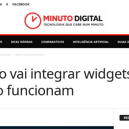
M
X
FACEBOOK
PS
DICAS RÁPIDAS
COMPARATIVOS
INTELIGÊNCIA ARTIFICIAL
GUIAS 
nterativos — veja como funcionam
 vai integrar widgets
o funcionam
RED