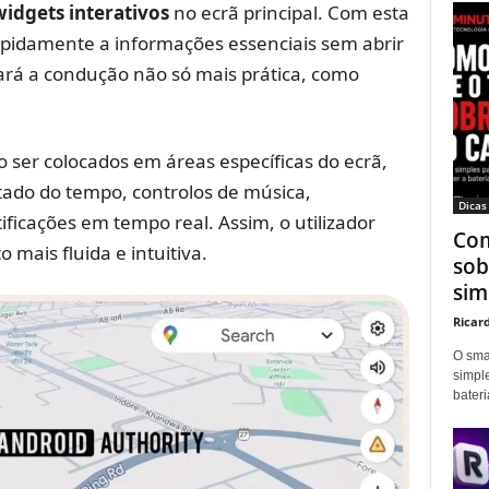
widgets interativos
no ecrã principal. Com esta
apidamente a informações essenciais sem abrir
ará a condução não só mais prática, como
o ser colocados em áreas específicas do ecrã,
ado do tempo, controlos de música,
Dicas
ficações em tempo real. Assim, o utilizador
Com
 mais fluida e intuitiva.
sob
sim
Ricar
O sma
simpl
bater