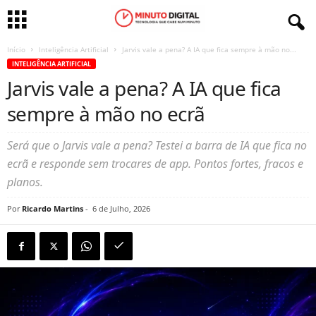
Início
Inteligência Artificial
Jarvis vale a pena? A IA que fica sempre à mão no...
INTELIGÊNCIA ARTIFICIAL
Jarvis vale a pena? A IA que fica
sempre à mão no ecrã
Será que o Jarvis vale a pena? Testei a barra de IA que fica no
ecrã e responde sem trocares de app. Pontos fortes, fracos e
planos.
Por
Ricardo Martins
-
6 de Julho, 2026