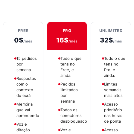
FREE
PRO
UNLIMITED
0$
16$
32$
/mês
/mês
/mês
15 pedidos
Tudo o que
Tudo o que
por
tens no
tens no
semana
Free, e
Pro, e
ainda:
ainda:
Respostas
com o
Pedidos
Limites
contexto
ilimitados
semanais
do ecrã
por
mais altos
semana
Memória
Acesso
que vai
Todos os
prioritário
aprendendo
conectores
nas horas
desbloqueados
de ponta
Voz e
ditação
Voz e
Acesso