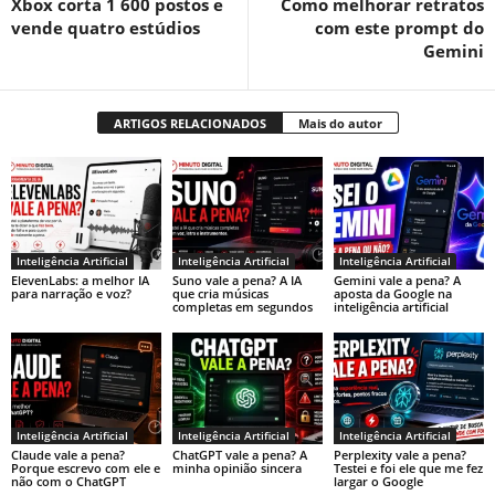
Xbox corta 1 600 postos e
Como melhorar retratos
vende quatro estúdios
com este prompt do
Gemini
ARTIGOS RELACIONADOS
Mais do autor
Inteligência Artificial
Inteligência Artificial
Inteligência Artificial
ElevenLabs: a melhor IA
Suno vale a pena? A IA
Gemini vale a pena? A
para narração e voz?
que cria músicas
aposta da Google na
completas em segundos
inteligência artificial
Inteligência Artificial
Inteligência Artificial
Inteligência Artificial
Claude vale a pena?
ChatGPT vale a pena? A
Perplexity vale a pena?
Porque escrevo com ele e
minha opinião sincera
Testei e foi ele que me fez
não com o ChatGPT
largar o Google