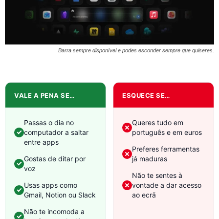
Barra sempre disponível e podes esconder sempre que quiseres.
VALE A PENA SE…
ESQUECE SE…
Passas o dia no
Queres tudo em
computador a saltar
português e em euros
entre apps
Preferes ferramentas
Gostas de ditar por
já maduras
voz
Não te sentes à
Usas apps como
vontade a dar acesso
Gmail, Notion ou Slack
ao ecrã
Não te incomoda a