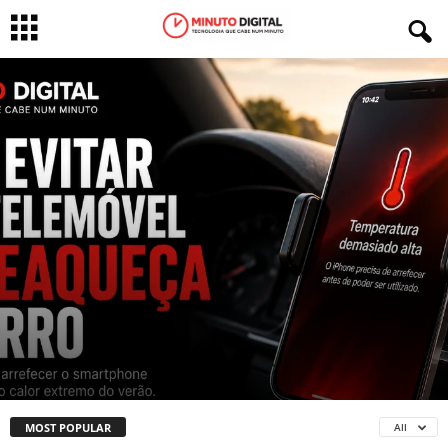
DICAS RÁPIDAS
Como evitar que o smartphone
sobreaqueça no carro: 3 truques
simples
Por
Ricardo Martins
-
3 de Agosto, 2026
MOST POPULAR
All