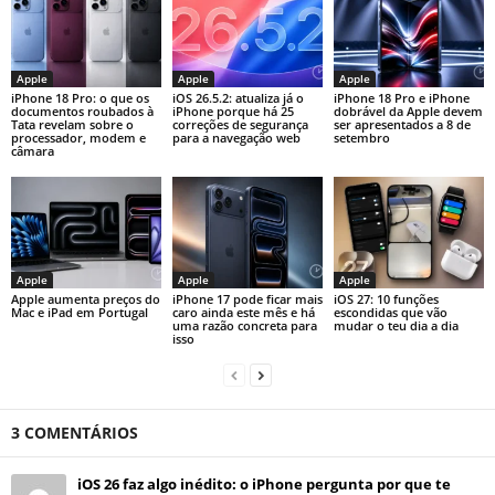
Apple
Apple
Apple
iPhone 18 Pro: o que os
iOS 26.5.2: atualiza já o
iPhone 18 Pro e iPhone
documentos roubados à
iPhone porque há 25
dobrável da Apple devem
Tata revelam sobre o
correções de segurança
ser apresentados a 8 de
processador, modem e
para a navegação web
setembro
câmara
Apple
Apple
Apple
Apple aumenta preços do
iPhone 17 pode ficar mais
iOS 27: 10 funções
Mac e iPad em Portugal
caro ainda este mês e há
escondidas que vão
uma razão concreta para
mudar o teu dia a dia
isso
3 COMENTÁRIOS
iOS 26 faz algo inédito: o iPhone pergunta por que te