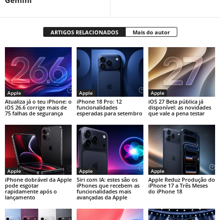
ARTIGOS RELACIONADOS
Mais do autor
Apple
Apple
Apple
Atualiza já o teu iPhone: o
iPhone 18 Pro: 12
iOS 27 Beta pública já
iOS 26.6 corrige mais de
funcionalidades
disponível: as novidades
75 falhas de segurança
esperadas para setembro
que vale a pena testar
Apple
Apple
Apple
iPhone dobrável da Apple
Siri com IA: estes são os
Apple Reduz Produção do
pode esgotar
iPhones que recebem as
iPhone 17 a Três Meses
rapidamente após o
funcionalidades mais
do iPhone 18
lançamento
avançadas da Apple