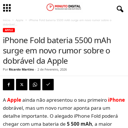
Início
Apple
iPhone Fold bateria 5500 mAh surge em novo rumor sobre o
dobrável...
APPLE
iPhone Fold bateria 5500 mAh
surge em novo rumor sobre o
dobrável da Apple
Por
Ricardo Martins
-
2 de Fevereiro, 2026
A
Apple
ainda não apresentou o seu primeiro
iPhone
dobrável, mas um novo rumor aponta para um
detalhe importante. O alegado iPhone Fold poderá
chegar com uma bateria de
5 500 mAh
, a maior