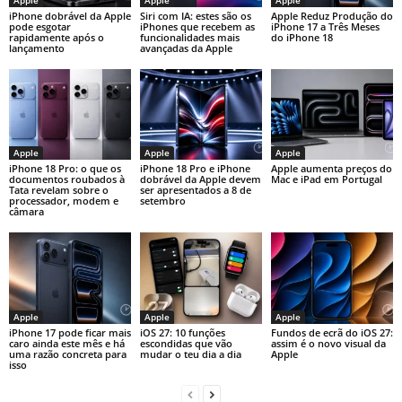
iPhone dobrável da Apple
Siri com IA: estes são os
Apple Reduz Produção do
pode esgotar
iPhones que recebem as
iPhone 17 a Três Meses
rapidamente após o
funcionalidades mais
do iPhone 18
lançamento
avançadas da Apple
Apple
Apple
Apple
iPhone 18 Pro: o que os
iPhone 18 Pro e iPhone
Apple aumenta preços do
documentos roubados à
dobrável da Apple devem
Mac e iPad em Portugal
Tata revelam sobre o
ser apresentados a 8 de
processador, modem e
setembro
câmara
Apple
Apple
Apple
iPhone 17 pode ficar mais
iOS 27: 10 funções
Fundos de ecrã do iOS 27:
caro ainda este mês e há
escondidas que vão
assim é o novo visual da
uma razão concreta para
mudar o teu dia a dia
Apple
isso