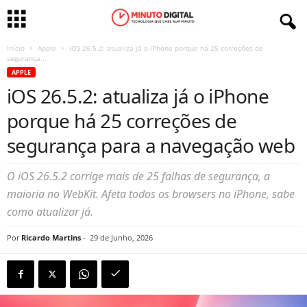
Início
Apple
iOS 26.5.2: atualiza já o iPhone porque há 25 correções de
segurança...
APPLE
iOS 26.5.2: atualiza já o iPhone
porque há 25 correções de
segurança para a navegação web
O iOS 26.5.2 corrige mais de 25 falhas de segurança, a
maioria no WebKit. Afeta todos os browsers no iPhone, sabe
como atualizar já.
Por
Ricardo Martins
-
29 de Junho, 2026