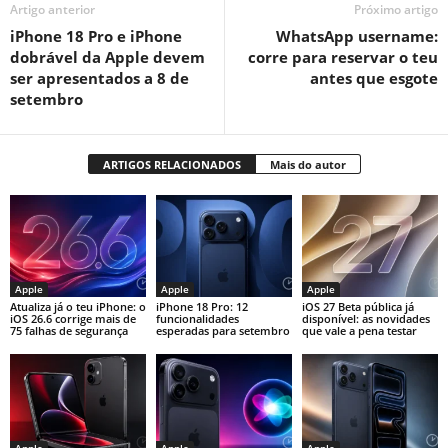
Artigo anterior
Próximo artigo
iPhone 18 Pro e iPhone
WhatsApp username:
dobrável da Apple devem
corre para reservar o teu
ser apresentados a 8 de
antes que esgote
setembro
ARTIGOS RELACIONADOS
Mais do autor
Apple
Apple
Apple
Atualiza já o teu iPhone: o
iPhone 18 Pro: 12
iOS 27 Beta pública já
iOS 26.6 corrige mais de
funcionalidades
disponível: as novidades
75 falhas de segurança
esperadas para setembro
que vale a pena testar
Apple
Apple
Apple