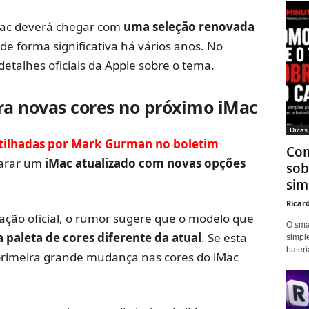
Mac deverá chegar com
uma seleção renovada
de forma significativa há vários anos. No
etalhes oficiais da Apple sobre o tema.
a novas cores no próximo iMac
Dicas
tilhadas por Mark Gurman no boletim
Com
parar um
iMac atualizado com novas opções
sob
sim
Ricar
ação oficial, o rumor sugere que o modelo que
O sma
 paleta de cores diferente da atual
. Se esta
simpl
bater
 primeira grande mudança nas cores do iMac