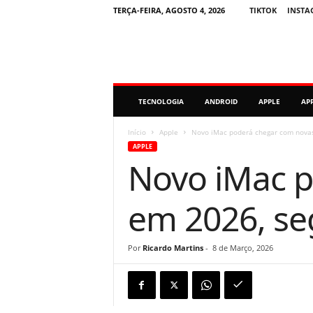
TERÇA-FEIRA, AGOSTO 4, 2026
TIKTOK
INSTA
M
TECNOLOGIA
ANDROID
APPLE
AP
i
n
u
Início
Apple
Novo iMac poderá chegar com nova
t
APPLE
o
Novo iMac p
D
i
g
em 2026, s
i
t
a
Por
Ricardo Martins
-
8 de Março, 2026
l