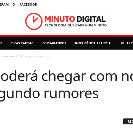
GRAM
X
FACEBOOK
PS
DICAS RÁPIDAS
COMPARATIVOS
INTELIGÊNCIA ARTIFICIAL
GUIAS 
s cores em 2026, segundo rumores
oderá chegar com no
egundo rumores
RED