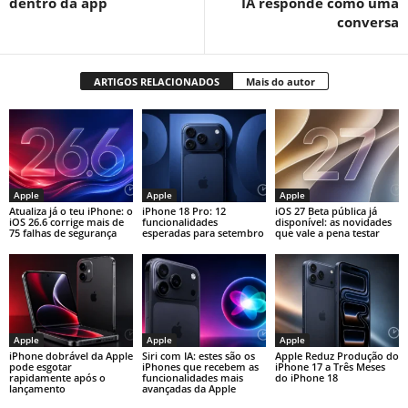
dentro da app
IA responde como uma
conversa
ARTIGOS RELACIONADOS
Mais do autor
Apple
Apple
Apple
Atualiza já o teu iPhone: o
iPhone 18 Pro: 12
iOS 27 Beta pública já
iOS 26.6 corrige mais de
funcionalidades
disponível: as novidades
75 falhas de segurança
esperadas para setembro
que vale a pena testar
Apple
Apple
Apple
iPhone dobrável da Apple
Siri com IA: estes são os
Apple Reduz Produção do
pode esgotar
iPhones que recebem as
iPhone 17 a Três Meses
rapidamente após o
funcionalidades mais
do iPhone 18
lançamento
avançadas da Apple