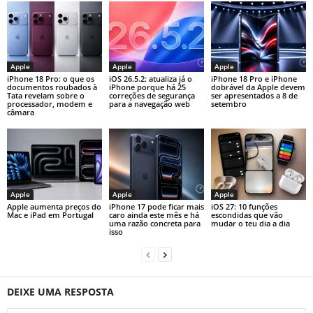
Apple
Apple
Apple
iPhone 18 Pro: o que os
iOS 26.5.2: atualiza já o
iPhone 18 Pro e iPhone
documentos roubados à
iPhone porque há 25
dobrável da Apple devem
Tata revelam sobre o
correções de segurança
ser apresentados a 8 de
processador, modem e
para a navegação web
setembro
câmara
Apple
Apple
Apple
Apple aumenta preços do
iPhone 17 pode ficar mais
iOS 27: 10 funções
Mac e iPad em Portugal
caro ainda este mês e há
escondidas que vão
uma razão concreta para
mudar o teu dia a dia
isso
DEIXE UMA RESPOSTA