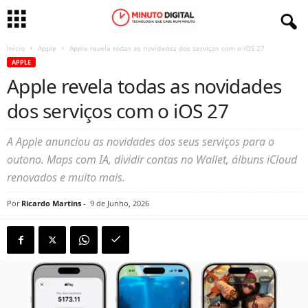
Início
Apple
Apple revela todas as novidades dos serviços com o iOS 27
APPLE
Apple revela todas as novidades
dos serviços com o iOS 27
A Apple anunciou as novidades dos seus serviços para o
outono. Maps com IA, dividir contas no Wallet, álbuns iCloud
renovados e muito mais.
Por
Ricardo Martins
-
9 de Junho, 2026