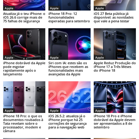
Apple
Apple
Apple
Atualiza já o teu iPhone: o
iPhone 18 Pro: 12
iOS 27 Beta pública já
iOS 26.6 corrige mais de
funcionalidades
disponível: as novidades
75 falhas de segurança
esperadas para setembro
que vale a pena testar
Apple
Apple
Apple
iPhone dobrável da Apple
Siri com IA: estes são os
Apple Reduz Produção do
pode esgotar
iPhones que recebem as
iPhone 17 a Três Meses
rapidamente após o
funcionalidades mais
do iPhone 18
lançamento
avançadas da Apple
Apple
Apple
Apple
iPhone 18 Pro: o que os
iOS 26.5.2: atualiza já o
iPhone 18 Pro e iPhone
documentos roubados à
iPhone porque há 25
dobrável da Apple devem
Tata revelam sobre o
correções de segurança
ser apresentados a 8 de
processador, modem e
para a navegação web
setembro
câmara