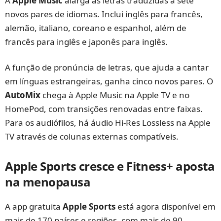
A
Apple Music
alarga as letras traduzidas a sete
novos pares de idiomas. Inclui inglês para francês,
alemão, italiano, coreano e espanhol, além de
francês para inglês e japonês para inglês.
A função de pronúncia de letras, que ajuda a cantar
em línguas estrangeiras, ganha cinco novos pares. O
AutoMix
chega à Apple Music na Apple TV e no
HomePod, com transições renovadas entre faixas.
Para os audiófilos, há áudio Hi-Res Lossless na Apple
TV através de colunas externas compatíveis.
Apple Sports cresce e Fitness+ aposta
na menopausa
A app gratuita
Apple Sports
está agora disponível em
mais de 170 países e regiões, com mais de 90