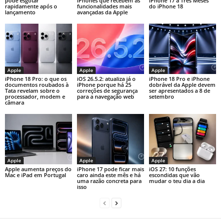
pode esgotar
iPhones que recebem as
iPhone 17 a Três Meses
rapidamente após o
funcionalidades mais
do iPhone 18
lançamento
avançadas da Apple
Apple
Apple
Apple
iPhone 18 Pro: o que os
iOS 26.5.2: atualiza já o
iPhone 18 Pro e iPhone
documentos roubados à
iPhone porque há 25
dobrável da Apple devem
Tata revelam sobre o
correções de segurança
ser apresentados a 8 de
processador, modem e
para a navegação web
setembro
câmara
Apple
Apple
Apple
Apple aumenta preços do
iPhone 17 pode ficar mais
iOS 27: 10 funções
Mac e iPad em Portugal
caro ainda este mês e há
escondidas que vão
uma razão concreta para
mudar o teu dia a dia
isso