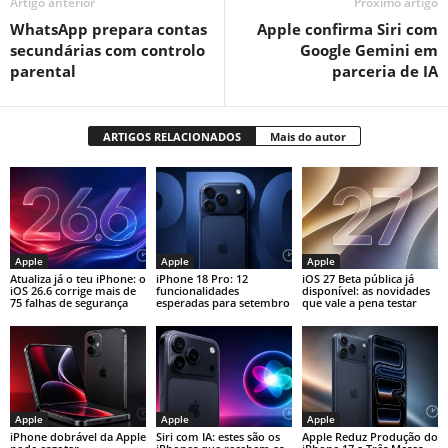
Artigo anterior
Próximo artigo
WhatsApp prepara contas
Apple confirma Siri com
secundárias com controlo
Google Gemini em
parental
parceria de IA
ARTIGOS RELACIONADOS
Mais do autor
Apple
Apple
Apple
Atualiza já o teu iPhone: o
iPhone 18 Pro: 12
iOS 27 Beta pública já
iOS 26.6 corrige mais de
funcionalidades
disponível: as novidades
75 falhas de segurança
esperadas para setembro
que vale a pena testar
Apple
Apple
Apple
iPhone dobrável da Apple
Siri com IA: estes são os
Apple Reduz Produção do