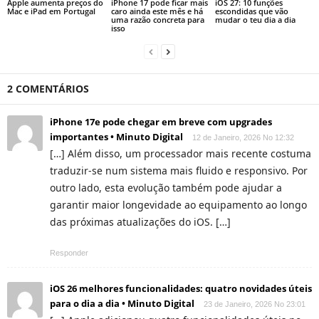
Apple aumenta preços do
iPhone 17 pode ficar mais
iOS 27: 10 funções
Mac e iPad em Portugal
caro ainda este mês e há
escondidas que vão
uma razão concreta para
mudar o teu dia a dia
isso
2 COMENTÁRIOS
iPhone 17e pode chegar em breve com upgrades
importantes • Minuto Digital
12 de Janeiro, 2026 No 12:32
[…] Além disso, um processador mais recente costuma
traduzir-se num sistema mais fluido e responsivo. Por
outro lado, esta evolução também pode ajudar a
garantir maior longevidade ao equipamento ao longo
das próximas atualizações do iOS. […]
Responder
iOS 26 melhores funcionalidades: quatro novidades úteis
para o dia a dia • Minuto Digital
23 de Janeiro, 2026 No 23:01