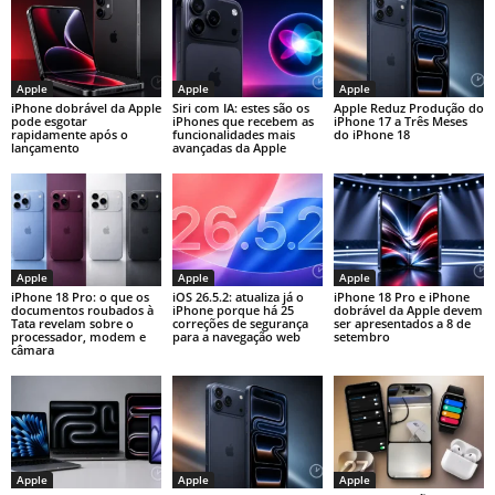
Apple
Apple
Apple
iPhone dobrável da Apple
Siri com IA: estes são os
Apple Reduz Produção do
pode esgotar
iPhones que recebem as
iPhone 17 a Três Meses
rapidamente após o
funcionalidades mais
do iPhone 18
lançamento
avançadas da Apple
Apple
Apple
Apple
iPhone 18 Pro: o que os
iOS 26.5.2: atualiza já o
iPhone 18 Pro e iPhone
documentos roubados à
iPhone porque há 25
dobrável da Apple devem
Tata revelam sobre o
correções de segurança
ser apresentados a 8 de
processador, modem e
para a navegação web
setembro
câmara
Apple
Apple
Apple