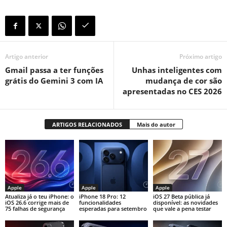
Artigo anterior
Próximo artigo
Gmail passa a ter funções
Unhas inteligentes com
grátis do Gemini 3 com IA
mudança de cor são
apresentadas no CES 2026
ARTIGOS RELACIONADOS
Mais do autor
Apple
Apple
Apple
Atualiza já o teu iPhone: o
iPhone 18 Pro: 12
iOS 27 Beta pública já
iOS 26.6 corrige mais de
funcionalidades
disponível: as novidades
75 falhas de segurança
esperadas para setembro
que vale a pena testar