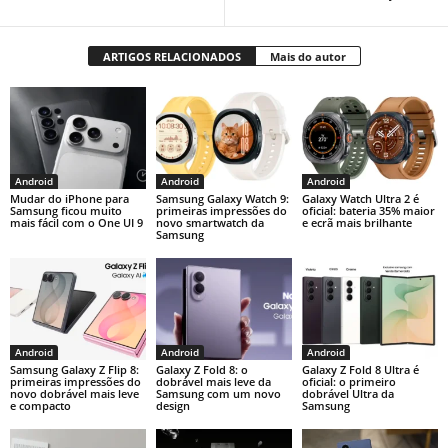
ARTIGOS RELACIONADOS
Mais do autor
Android
Android
Android
Mudar do iPhone para
Samsung Galaxy Watch 9:
Galaxy Watch Ultra 2 é
Samsung ficou muito
primeiras impressões do
oficial: bateria 35% maior
mais fácil com o One UI 9
novo smartwatch da
e ecrã mais brilhante
Samsung
Android
Android
Android
Samsung Galaxy Z Flip 8:
Galaxy Z Fold 8: o
Galaxy Z Fold 8 Ultra é
primeiras impressões do
dobrável mais leve da
oficial: o primeiro
novo dobrável mais leve
Samsung com um novo
dobrável Ultra da
e compacto
design
Samsung