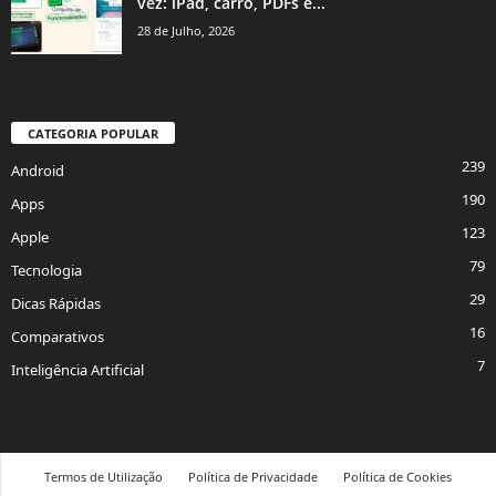
vez: iPad, carro, PDFs e...
28 de Julho, 2026
CATEGORIA POPULAR
239
Android
190
Apps
123
Apple
79
Tecnologia
29
Dicas Rápidas
16
Comparativos
7
Inteligência Artificial
Termos de Utilização
Política de Privacidade
Política de Cookies