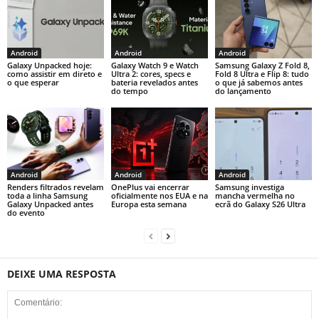
Android
Android
Android
Galaxy Unpacked hoje:
Galaxy Watch 9 e Watch
Samsung Galaxy Z Fold 8,
como assistir em direto e
Ultra 2: cores, specs e
Fold 8 Ultra e Flip 8: tudo
o que esperar
bateria revelados antes
o que já sabemos antes
do tempo
do lançamento
Android
Android
Android
Renders filtrados revelam
OnePlus vai encerrar
Samsung investiga
toda a linha Samsung
oficialmente nos EUA e na
mancha vermelha no
Galaxy Unpacked antes
Europa esta semana
ecrã do Galaxy S26 Ultra
do evento
DEIXE UMA RESPOSTA