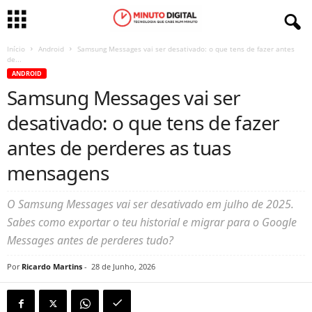
Início
Android
Samsung Messages vai ser desativado: o que tens de fazer antes
de...
ANDROID
Samsung Messages vai ser
desativado: o que tens de fazer
antes de perderes as tuas
mensagens
O Samsung Messages vai ser desativado em julho de 2025.
Sabes como exportar o teu historial e migrar para o Google
Messages antes de perderes tudo?
Por
Ricardo Martins
-
28 de Junho, 2026