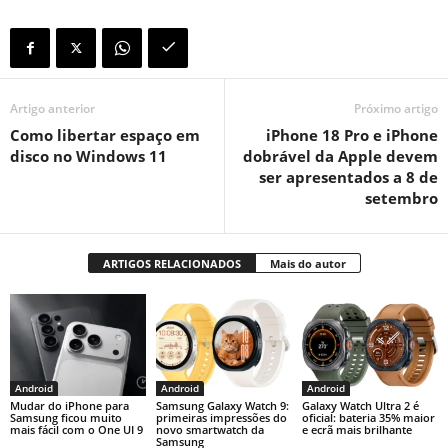
Artigo anterior
Próximo artigo
Como libertar espaço em
iPhone 18 Pro e iPhone
disco no Windows 11
dobrável da Apple devem
ser apresentados a 8 de
setembro
ARTIGOS RELACIONADOS
Mais do autor
Android
Android
Android
Mudar do iPhone para
Samsung Galaxy Watch 9:
Galaxy Watch Ultra 2 é
Samsung ficou muito
primeiras impressões do
oficial: bateria 35% maior
mais fácil com o One UI 9
novo smartwatch da
e ecrã mais brilhante
Samsung