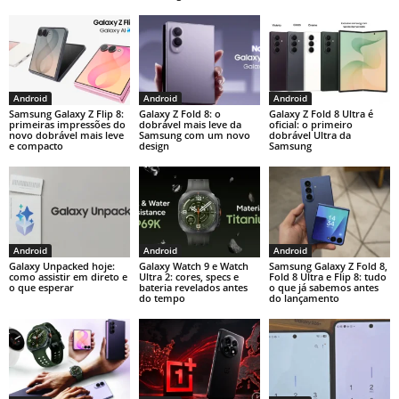
Android
Android
Android
Samsung Galaxy Z Flip 8:
Galaxy Z Fold 8: o
Galaxy Z Fold 8 Ultra é
primeiras impressões do
dobrável mais leve da
oficial: o primeiro
novo dobrável mais leve
Samsung com um novo
dobrável Ultra da
e compacto
design
Samsung
Android
Android
Android
Galaxy Unpacked hoje:
Galaxy Watch 9 e Watch
Samsung Galaxy Z Fold 8,
como assistir em direto e
Ultra 2: cores, specs e
Fold 8 Ultra e Flip 8: tudo
o que esperar
bateria revelados antes
o que já sabemos antes
do tempo
do lançamento