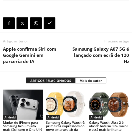
Artigo anterior
Próximo artigo
Apple confirma Siri com
Samsung Galaxy A07 5G é
Google Gemini em
lançado com ecrã de 120
parceria de IA
Hz
ARTIGOS RELACIONADOS
Mais do autor
Android
Android
Android
Mudar do iPhone para
Samsung Galaxy Watch 9:
Galaxy Watch Ultra 2 é
Samsung ficou muito
primeiras impressões do
oficial: bateria 35% maior
mais fácil com o One UI 9
novo smartwatch da
e ecrã mais brilhante