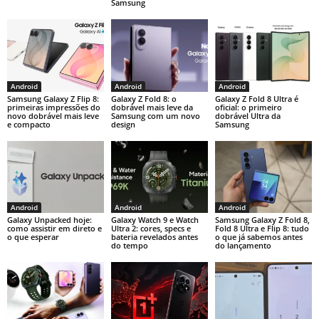
Samsung
Android
Android
Android
Samsung Galaxy Z Flip 8:
Galaxy Z Fold 8: o
Galaxy Z Fold 8 Ultra é
primeiras impressões do
dobrável mais leve da
oficial: o primeiro
novo dobrável mais leve
Samsung com um novo
dobrável Ultra da
e compacto
design
Samsung
Android
Android
Android
Galaxy Unpacked hoje:
Galaxy Watch 9 e Watch
Samsung Galaxy Z Fold 8,
como assistir em direto e
Ultra 2: cores, specs e
Fold 8 Ultra e Flip 8: tudo
o que esperar
bateria revelados antes
o que já sabemos antes
do tempo
do lançamento