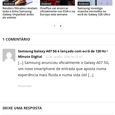
Android
Android
Android
Renders filtrados revelam
OnePlus vai encerrar
Samsung investiga
toda a linha Samsung
oficialmente nos EUA e na
mancha vermelha no
Galaxy Unpacked antes
Europa esta semana
ecrã do Galaxy S26 Ultra
do evento
1 COMENTÁRIO
Samsung Galaxy A07 5G é lançado com ecrã de 120 Hz •
Minuto Digital
13 de Janeiro, 2026 No 12:42
[…] Samsung anunciou oficialmente o Galaxy A07 5G,
um novo smartphone de entrada que aposta numa
experiência mais fluida e numa vida útil […]
Responder
DEIXE UMA RESPOSTA