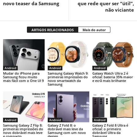
novo teaser da Samsung
que rede quer ser “útil”,
não viciante
ARTIGOS RELACIONADOS
Mais do autor
Android
Android
Android
Mudar do iPhone para
Samsung Galaxy Watch 9:
Galaxy Watch Ultra 2 é
Samsung ficou muito
primeiras impressões do
oficial: bateria 35% maior
mais fácil com o One UI 9
novo smartwatch da
e ecrã mais brilhante
Samsung
Android
Android
Android
Samsung Galaxy Z Flip 8:
Galaxy Z Fold 8: o
Galaxy Z Fold 8 Ultra é
primeiras impressões do
dobrável mais leve da
oficial: o primeiro
novo dobrável mais leve
Samsung com um novo
dobrável Ultra da
e compacto
design
Samsung