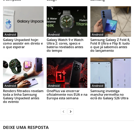
Android
Android
Android
Galaxy Unpacked hoje:
Galaxy Watch 9 e Watch
Samsung Galaxy Z Fold 8,
como assistir em direto e
Ultra 2: cores, specs e
Fold 8 Ultra e Flip 8: tudo
o que esperar
bateria revelados antes
o que já sabemos antes
do tempo
do lançamento
Android
Android
Android
Renders filtrados revelam
OnePlus vai encerrar
Samsung investiga
toda a linha Samsung
oficialmente nos EUA e na
mancha vermelha no
Galaxy Unpacked antes
Europa esta semana
ecrã do Galaxy S26 Ultra
do evento
DEIXE UMA RESPOSTA