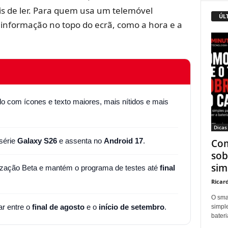
eis de ler. Para quem usa um telemóvel
ÚL
 informação no topo do ecrã, como a hora e a
o com ícones e texto maiores, mais nítidos e mais
Dicas
série
Galaxy S26
e assenta no
Android 17
.
Com
sob
sim
ização Beta e mantém o programa de testes até
final
Ricar
O sma
ar entre o
final de agosto
e o
início de setembro
.
simpl
bater