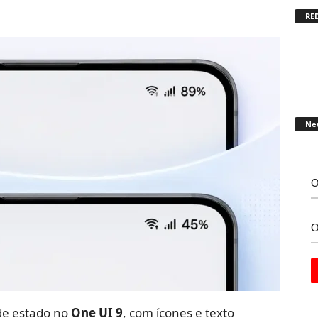
RED
Ne
de estado no
One UI 9
, com ícones e texto