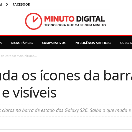
M
X
FACEBOOK
PS
DICAS RÁPIDAS
COMPARATIVOS
INTELIGÊNCIA ARTIFICIAL
GUIAS 
de estado: mais nítidos...
da os ícones da barr
e visíveis
s claros na barra de estado dos Galaxy S26. Saiba o que muda e 