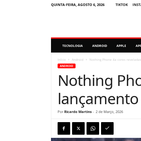
QUINTA-FEIRA, AGOSTO 6, 2026
TIKTOK
INS
M
TECNOLOGIA
ANDROID
APPLE
AP
i
n
u
Início
Android
Nothing Phone 4a cores reveladas
t
ANDROID
o
Nothing Pho
D
i
g
lançamento o
i
t
a
Por
Ricardo Martins
-
2 de Março, 2026
l