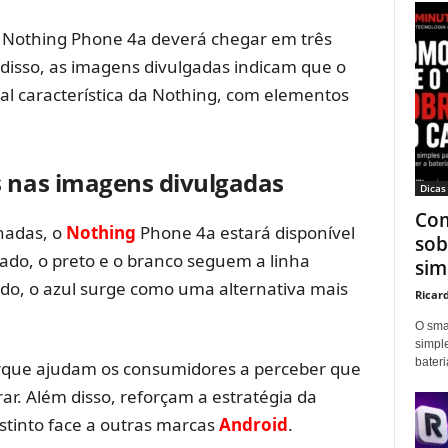
o Nothing Phone 4a deverá chegar em três
 disso, as imagens divulgadas indicam que o
al característica da Nothing, com elementos
s nas imagens divulgadas
Dicas
Com
hadas, o
Nothing
Phone 4a estará disponível
sob
lado, o preto e o branco seguem a linha
sim
lado, o azul surge como uma alternativa mais
Ricar
O sma
simpl
bater
orque ajudam os consumidores a perceber que
r. Além disso, reforçam a estratégia da
stinto face a outras marcas
Android
.