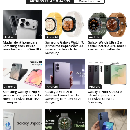
ARTIGOS RELACIONADOS
Mais do autor
Android
Android
Android
Mudar do iPhone para
Samsung Galaxy Watch 9:
Galaxy Watch Ultra 2 é
Samsung ficou muito
primeiras impressões do
oficial: bateria 35% maior
mais fácil com o One UI 9
novo smartwatch da
e ecrã mais brilhante
Samsung
Android
Android
Android
Samsung Galaxy Z Flip 8:
Galaxy Z Fold 8: o
Galaxy Z Fold 8 Ultra é
primeiras impressões do
dobrável mais leve da
oficial: o primeiro
novo dobrável mais leve
Samsung com um novo
dobrável Ultra da
e compacto
design
Samsung