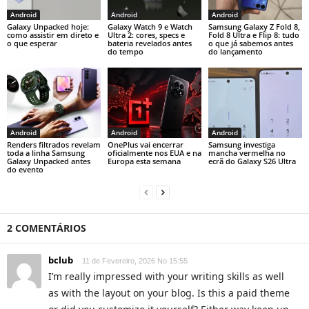
Android
Android
Android
Galaxy Unpacked hoje:
Galaxy Watch 9 e Watch
Samsung Galaxy Z Fold 8,
como assistir em direto e
Ultra 2: cores, specs e
Fold 8 Ultra e Flip 8: tudo
o que esperar
bateria revelados antes
o que já sabemos antes
do tempo
do lançamento
Android
Android
Android
Renders filtrados revelam
OnePlus vai encerrar
Samsung investiga
toda a linha Samsung
oficialmente nos EUA e na
mancha vermelha no
Galaxy Unpacked antes
Europa esta semana
ecrã do Galaxy S26 Ultra
do evento
2 COMENTÁRIOS
bclub
11 de Fevereiro, 2026 No 15:55
I’m really impressed with your writing skills as well
as with the layout on your blog. Is this a paid theme