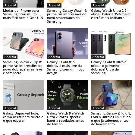
Android
Android
Android
Mudar do iPhone para
Samsung Galaxy Watch 9:
Galaxy Watch Ultra 2 é
Samsung ficou muito
primeiras impressões do
oficial: bateria 35% maior
mais fácil com o One UI 9
novo smartwatch da
e ecrã mais brilhante
Samsung
Android
Android
Android
Samsung Galaxy Z Flip 8:
Galaxy Z Fold 8: o
Galaxy Z Fold 8 Ultra é
primeiras impressões do
dobrável mais leve da
oficial: o primeiro
novo dobrável mais leve
Samsung com um novo
dobrável Ultra da
e compacto
design
Samsung
Android
Android
Android
Galaxy Unpacked hoje:
Galaxy Watch 9 e Watch
Samsung Galaxy Z Fold 8,
como assistir em direto e
Ultra 2: cores, specs e
Fold 8 Ultra e Flip 8: tudo
o que esperar
bateria revelados antes
o que já sabemos antes
do tempo
do lançamento