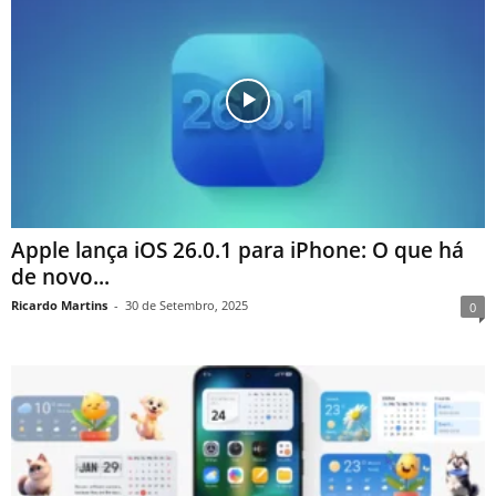
Apple lança iOS 26.0.1 para iPhone: O que há
de novo...
Ricardo Martins
-
30 de Setembro, 2025
0