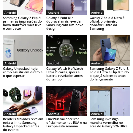
Android
Android
Android
Samsung Galaxy Z Flip 8:
Galaxy Z Fold 8: o
Galaxy Z Fold 8 Ultra é
primeiras impressões do
dobrável mais leve da
oficial: o primeiro
novo dobrável mais leve
Samsung com um novo
dobrável Ultra da
e compacto
design
Samsung
Android
Android
Android
Galaxy Unpacked hoje:
Galaxy Watch 9 e Watch
Samsung Galaxy Z Fold 8,
como assistir em direto e
Ultra 2: cores, specs e
Fold 8 Ultra e Flip 8: tudo
o que esperar
bateria revelados antes
o que já sabemos antes
do tempo
do lançamento
Android
Android
Android
Renders filtrados revelam
OnePlus vai encerrar
Samsung investiga
toda a linha Samsung
oficialmente nos EUA e na
mancha vermelha no
Galaxy Unpacked antes
Europa esta semana
ecrã do Galaxy S26 Ultra
do evento