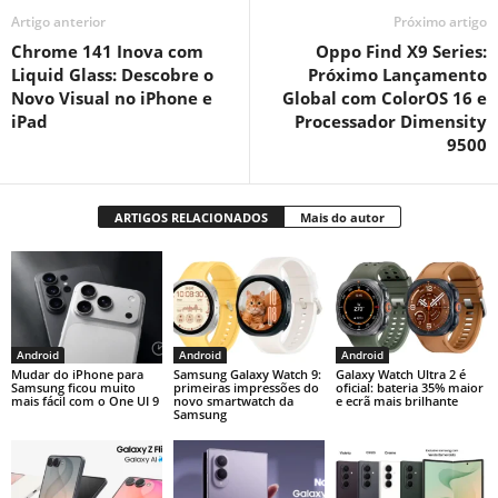
Artigo anterior
Próximo artigo
Chrome 141 Inova com
Oppo Find X9 Series:
Liquid Glass: Descobre o
Próximo Lançamento
Novo Visual no iPhone e
Global com ColorOS 16 e
iPad
Processador Dimensity
9500
ARTIGOS RELACIONADOS
Mais do autor
Android
Android
Android
Mudar do iPhone para
Samsung Galaxy Watch 9:
Galaxy Watch Ultra 2 é
Samsung ficou muito
primeiras impressões do
oficial: bateria 35% maior
mais fácil com o One UI 9
novo smartwatch da
e ecrã mais brilhante
Samsung