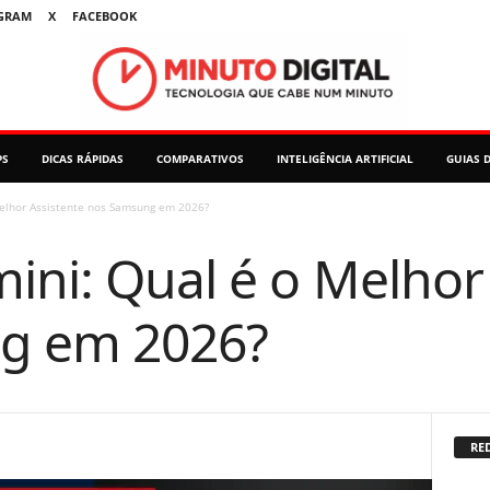
GRAM
X
FACEBOOK
PS
DICAS RÁPIDAS
COMPARATIVOS
INTELIGÊNCIA ARTIFICIAL
GUIAS 
Melhor Assistente nos Samsung em 2026?
ini: Qual é o Melhor
g em 2026?
RED