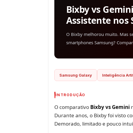
Bixby vs Gemini
Assistente nos
O Bixby melhorou muito. Mas se
smartphones Samsung? Comparámo
Samsung Galaxy
Inteligência Arti
INTRODUÇÃO
O comparativo
Bixby vs Gemini
n
Durante anos, o Bixby foi visto 
Demorado, limitado e pouco intui