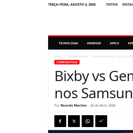
TERÇA-FEIRA, AGOSTO 4, 2026
TIKTOK
INSTA
M
TECNOLOGIA
ANDROID
APPLE
AP
i
n
u
Início
Comparativos
Bixby vs Gemini: Qual é o 
t
COMPARATIVOS
o
Bixby vs Gem
D
i
g
nos Samsun
i
t
a
Por
Ricardo Martins
-
26 de Abril, 2026
l