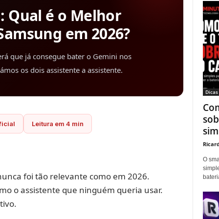
: Qual é o Melhor
 Samsung em 2026?
rá que já consegue bater o Gemini nos
s os dois assistente a assistente.
Dicas
Com
sob
ficial
Leitura em 4 min
sim
Ricar
O sma
simpl
unca foi tão relevante como em 2026.
bater
como o assistente que ninguém queria usar.
tivo.