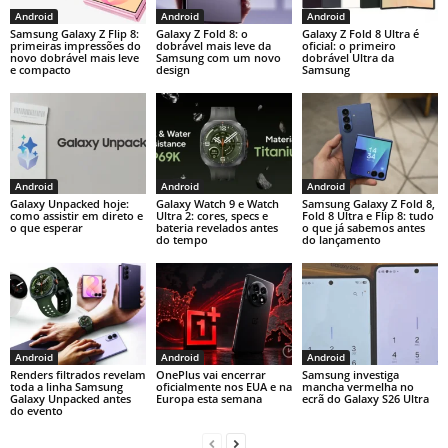
Android
Android
Android
Samsung Galaxy Z Flip 8:
Galaxy Z Fold 8: o
Galaxy Z Fold 8 Ultra é
primeiras impressões do
dobrável mais leve da
oficial: o primeiro
novo dobrável mais leve
Samsung com um novo
dobrável Ultra da
e compacto
design
Samsung
Android
Android
Android
Galaxy Unpacked hoje:
Galaxy Watch 9 e Watch
Samsung Galaxy Z Fold 8,
como assistir em direto e
Ultra 2: cores, specs e
Fold 8 Ultra e Flip 8: tudo
o que esperar
bateria revelados antes
o que já sabemos antes
do tempo
do lançamento
Android
Android
Android
Renders filtrados revelam
OnePlus vai encerrar
Samsung investiga
toda a linha Samsung
oficialmente nos EUA e na
mancha vermelha no
Galaxy Unpacked antes
Europa esta semana
ecrã do Galaxy S26 Ultra
do evento