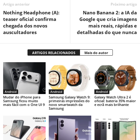
Artigo anterior
Próximo artigo
Nothing Headphone (A):
Nano Banana 2: a IA da
teaser oficial confirma
Google que cria imagens
chegada dos novos
mais reais, rápidas e
auscultadores
detalhadas do que nunca
ARTIGOS RELACIONADOS
Mais do autor
Android
Android
Android
Mudar do iPhone para
Samsung Galaxy Watch 9:
Galaxy Watch Ultra 2 é
Samsung ficou muito
primeiras impressões do
oficial: bateria 35% maior
mais fácil com o One UI 9
novo smartwatch da
e ecrã mais brilhante
Samsung