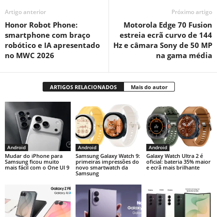
Artigo anterior
Próximo artigo
Honor Robot Phone:
Motorola Edge 70 Fusion
smartphone com braço
estreia ecrã curvo de 144
robótico e IA apresentado
Hz e câmara Sony de 50 MP
no MWC 2026
na gama média
ARTIGOS RELACIONADOS
Mais do autor
Android
Android
Android
Mudar do iPhone para
Samsung Galaxy Watch 9:
Galaxy Watch Ultra 2 é
Samsung ficou muito
primeiras impressões do
oficial: bateria 35% maior
mais fácil com o One UI 9
novo smartwatch da
e ecrã mais brilhante
Samsung