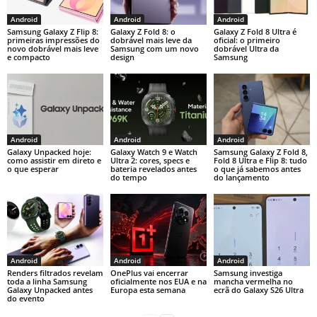
Android
Android
Android
Samsung Galaxy Z Flip 8:
Galaxy Z Fold 8: o
Galaxy Z Fold 8 Ultra é
primeiras impressões do
dobrável mais leve da
oficial: o primeiro
novo dobrável mais leve
Samsung com um novo
dobrável Ultra da
e compacto
design
Samsung
Android
Android
Android
Galaxy Unpacked hoje:
Galaxy Watch 9 e Watch
Samsung Galaxy Z Fold 8,
como assistir em direto e
Ultra 2: cores, specs e
Fold 8 Ultra e Flip 8: tudo
o que esperar
bateria revelados antes
o que já sabemos antes
do tempo
do lançamento
Android
Android
Android
Renders filtrados revelam
OnePlus vai encerrar
Samsung investiga
toda a linha Samsung
oficialmente nos EUA e na
mancha vermelha no
Galaxy Unpacked antes
Europa esta semana
ecrã do Galaxy S26 Ultra
do evento