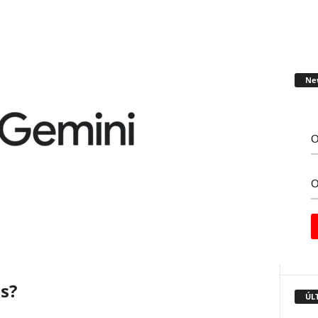
Ne
us?
ÚL