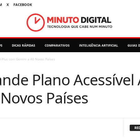
M
X
FACEBOOK
PS
DICAS RÁPIDAS
COMPARATIVOS
INTELIGÊNCIA ARTIFICIAL
GUIAS 
I Plus com Gemini a 40 Novos Países
nde Plano Acessível 
 Novos Países
RED