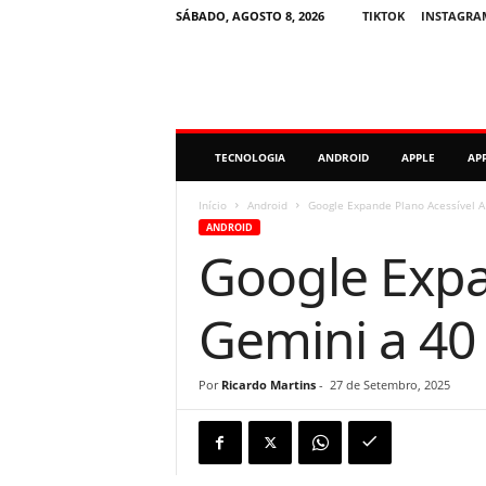
SÁBADO, AGOSTO 8, 2026
TIKTOK
INSTAGRA
M
TECNOLOGIA
ANDROID
APPLE
AP
i
n
u
Início
Android
Google Expande Plano Acessível A
t
ANDROID
o
Google Expa
D
i
g
Gemini a 40
i
t
a
Por
Ricardo Martins
-
27 de Setembro, 2025
l