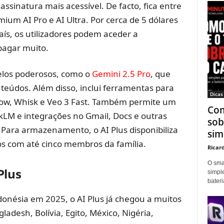
assinatura mais acessível. De facto, fica entre
mium AI Pro e AI Ultra. Por cerca de 5 dólares
ís, os utilizadores podem aceder a
pagar muito.
elos poderosos, como o
Gemini 2.5 Pro
, que
nteúdos. Além disso, inclui ferramentas para
Dicas
Flow, Whisk e Veo 3 Fast. Também permite um
Com
kLM e integrações no Gmail, Docs e outras
sob
Para armazenamento, o AI Plus disponibiliza
sim
s com até cinco membros da família.
Ricar
O sma
Plus
simpl
bater
donésia em 2025, o AI Plus já chegou a muitos
adesh, Bolívia, Egito, México, Nigéria,