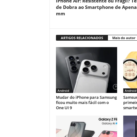
iPhone Air: Resistente ou Frágil? Te
de Dobra ao Smartphone de Apenas
mm
ARTIGOS RELACIONADOS
Mais do autor
Android
Android
Mudar do iPhone para Samsung
Samsun
ficou muito mais fácil com o
primei
One UI 9
smartw