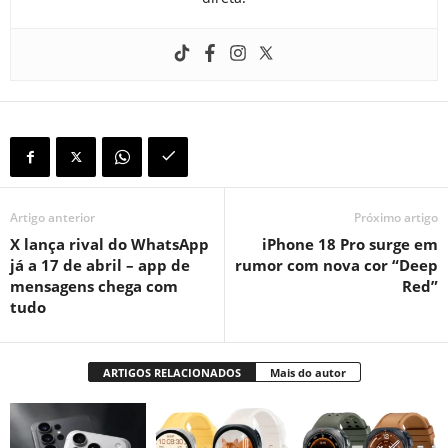
Artigo anterior
Próximo artigo
X lança rival do WhatsApp
iPhone 18 Pro surge em
já a 17 de abril – app de
rumor com nova cor “Deep
mensagens chega com
Red”
tudo
ARTIGOS RELACIONADOS
Mais do autor