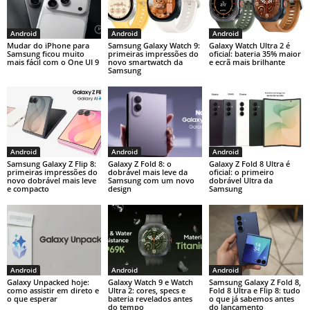
Android
Android
Android
Mudar do iPhone para
Samsung Galaxy Watch 9:
Galaxy Watch Ultra 2 é
Samsung ficou muito
primeiras impressões do
oficial: bateria 35% maior
mais fácil com o One UI 9
novo smartwatch da
e ecrã mais brilhante
Samsung
Android
Android
Android
Samsung Galaxy Z Flip 8:
Galaxy Z Fold 8: o
Galaxy Z Fold 8 Ultra é
primeiras impressões do
dobrável mais leve da
oficial: o primeiro
novo dobrável mais leve
Samsung com um novo
dobrável Ultra da
e compacto
design
Samsung
Android
Android
Android
Galaxy Unpacked hoje:
Galaxy Watch 9 e Watch
Samsung Galaxy Z Fold 8,
como assistir em direto e
Ultra 2: cores, specs e
Fold 8 Ultra e Flip 8: tudo
o que esperar
bateria revelados antes
o que já sabemos antes
do tempo
do lançamento