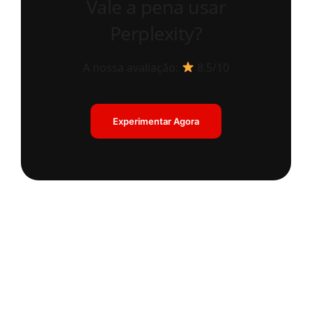
Vale a pena usar
Perplexity?
A nossa avaliação:
8.5/10
Experimentar Agora